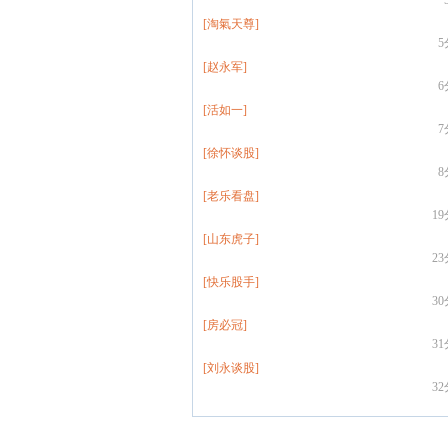
[淘氣天尊]
[赵永军]
[活如一]
[徐怀谈股]
[老乐看盘]
1
[山东虎子]
2
[快乐股手]
3
[房必冠]
3
[刘永谈股]
3