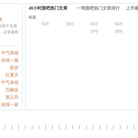
48小时股吧热门文章
一周股吧热门文章排行
上升
标题
大
56/0
59/0
61/0
64/0
震后首个交易
19/0
20/0
，达安基因
牛气来临
短线一族
盈孜
红夏天
牛气来临
巴赫金
股云升
短线一族
|
|
|
|
|
|
|
|
|
|
|
|
|
|
|
|
|
|
|
|