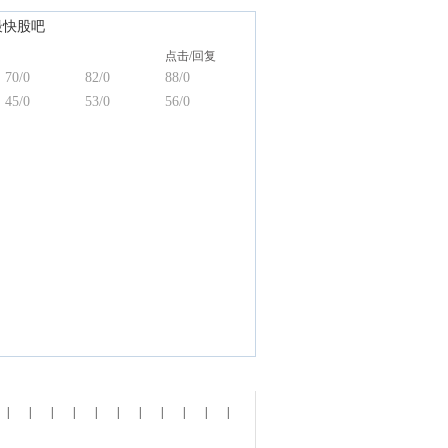
最快股吧
老乐看盘
道易简
梁明启
点击/回复
70/0
82/0
88/0
十图
南山老道
45/0
53/0
56/0
|
|
|
|
|
|
|
|
|
|
|