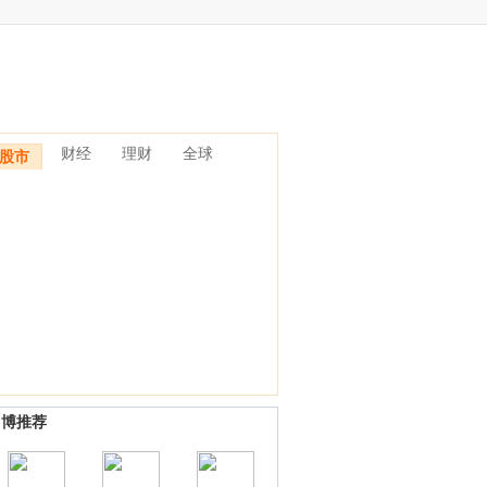
财经
理财
全球
股市
1
2
3
4
5
6
7
8
9
10
名博推荐