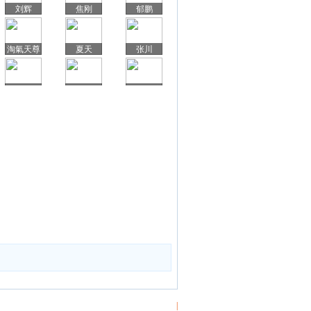
刘辉
焦刚
郁鹏
淘氣天尊
夏天
张川
疯牛说股
陈锐
时间轨迹
黑嘴
杨浩玺
黄南
程忠飞
不执着
吴苹
马眼看盘
李大路
水墨江南
黎过量
刘永谈股
郭施亮
戴彦龙
徐怀谈股
熊胆牵牛
人
|