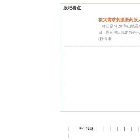
股吧看点
救灾需求刺激医药股
昨日是“4·20”芦山地
日，医药股出现走势分化
(行情 股
·
·
·
·
·
·
·
·
|
|
天生我财
|
|
|
|
|
|
|
|